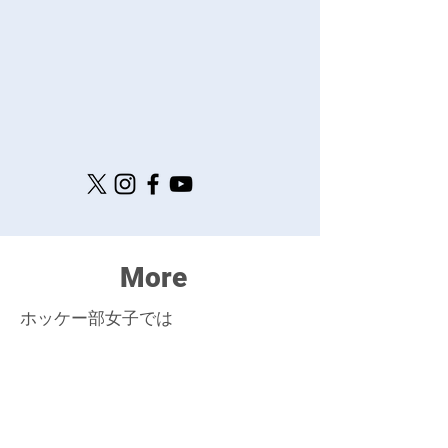
More
ホッケー部女子では
ジュニアホッケークラブを開催して
おります！
興味のある方は
各種SNSのDMもしくはメールでご連絡く
ださい