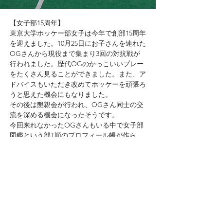
【女子部15周年】
東京大学ホッケー部女子は今年で創部15周年
を迎えました。10月25日にお子さんを連れた
OGさんから現役まで集まり3回の対抗戦が
行われました。歴代OGのかっこいいプレー
をたくさん見ることができました。また、ア
ドバイスもいただき改めてホッケーを頑張ろ
うと思えた機会にもなりました。
その後は懇親会が行われ、OGさん同士の交
流を深める機会になったそうです。
今回来れなかったOGさんもいる中で女子部
図鑑という部T順のプロフィール帳が作ら
れ、世代の離れたOGさんまで女子部時代の
エピソードや近況を知ることができました。
今後も女子部のつながりを大切にしたいと思
います。OGの皆さん、気軽にホッケー場に
足を運んでみてください！
Previous
Next