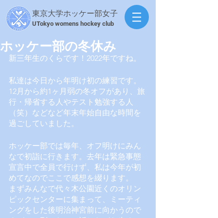
東京大学ホッケー部女子
​UTokyo womens hockey club
ホッケー部の冬休み
新三年生のくらです！2022年ですね。
私達は今日から年明け初の練習です。
12月から約1ヶ月弱の冬オフがあり、旅
行・帰省する人やテスト勉強する人
（笑）などなど年末年始自由な時間を
過ごしていました。
ホッケー部では毎年、オフ明けにみん
なで初詣に行きます。去年は緊急事態
宣言中で全員で行けず、私は今年が初
めてなのでここで感想を綴ります。
まずみんなで代々木公園近くのオリン
ピックセンターに集まって、ミーティ
ングをした後明治神宮前に向かうので