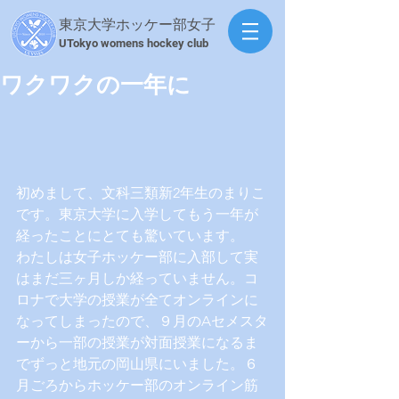
東京大学ホッケー部女子
​UTokyo womens hockey club
ワクワクの一年に
初めまして、文科三類新2年生のまりこ
です。東京大学に入学してもう一年が
経ったことにとても驚いています。
わたしは女子ホッケー部に入部して実
はまだ三ヶ月しか経っていません。コ
ロナで大学の授業が全てオンラインに
なってしまったので、９月のAセメスタ
ーから一部の授業が対面授業になるま
でずっと地元の岡山県にいました。６
月ごろからホッケー部のオンライン筋