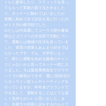
トレに参加したり、スティックを送っ
てもらって実家の庭で玉かきをした
り、ホッケーに触れてはいましたが、
実際に初めて生で試合を見に行ったの
が１０月の横市戦でした。
わたしは中高通してコーラス部や書道
部などゴリゴリの文化部で活動してい
て、運動とは無縁の生活を送っていま
した。体育の授業もあんまり好きでは
なかったです。でも、大学生になっ
て、新たに運動を始める最後のチャン
スじゃないかと思ってホッケー部に入
りました。今は緊急事態宣言でグラウ
ンドでの練習ができず、週に3回自宅か
らオンライン筋トレやミーティングを
行っていますが、昨年末グラウンドで
汗を流して、運動することはとても楽
しく気持ちがいいと思いました。ま
た、先輩方や同期と話をするのもとて