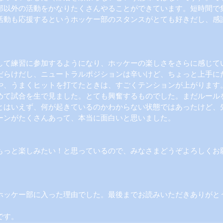
部以外の活動をかなりたくさんやることができています。短時間で
活動も応援するというホッケー部のスタンスがとても好きだし、感
して練習に参加するようになり、ホッケーの楽しさをさらに感じて
だらけだし、ニュートラルポジションは辛いけど、ちょっと上手に
や、うまくヒットを打てたときは、すごくテンションが上がります。
めて試合を生で見ました。とても興奮するものでした。まだルール
とはいえず、何が起きているのかわからない状態ではあったけど、
ーンがたくさんあって、本当に面白いと思いました。
もっと楽しみたい！と思っているので、みなさまどうぞよろしくお
ホッケー部に入った理由でした。最後までお読みいただきありがと
です。