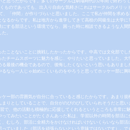
いと思ったからです。多くのサークルは駒場時代の2年間で終わっ
続くものであっても、出入り自由な気軽さ(これはサークルのメリッ
って、「仲間」が作りづらいと思いました。ここで私が仲間を求める
となるからです。私は地方から進学してきて高校の同級生は大学に
共にする部活という環境でなら、困った時に相談できるような人間
した。
ったことないことに挑戦したかったからです。中高では文化部でし
ったチームスポーツに魅力を感じ、やりたいと思っていました。大
める最後の機会であるので、後悔したくないという思いもありまし
やるなら一人じゃ始めにくいものをやろうと思ってホッケー部に興
ッケー部の雰囲気が自分に合っていると感じたからです。あまり規
んまりとしていることで、自分がのびのびしていられそうだと思い
練習で、他の活動も積極的に応援してくれるというところも非常に
やってみたいことがたくさんあった私は、学習以外の時間を部活に
く、むしろ、部活に全精力をかけなければいけないくらいなら部活
思っていました（部活を頑張らないという意味ではないです）。で