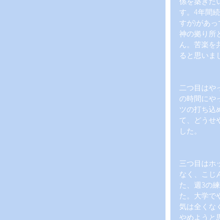
係を築きた
す。4年間
すが)があ
神の拠り所
ん。苦楽を
ると思いま
二つ目はや
の時間にや
ツの打ち込
て、どうせ
した。
三つ目はホ
なく、こじ
た、週3の
た。大学で
気は全くな
やめようと