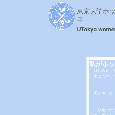
東京大学ホ
子
​UTokyo wome
私がホ
はじめまし
大に入学し
私がホッケ
一つ目はホ