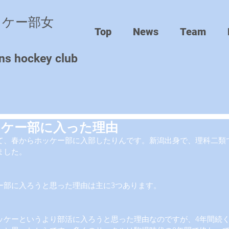
ッケー部女
Top
News
Team
ns hockey club
ッケー部に入った理由
て、春からホッケー部に入部したりんです。新潟出身で、理科二類
ました。
ー部に入ろうと思った理由は主に3つあります。
ッケーというより部活に入ろうと思った理由なのですが、4年間続