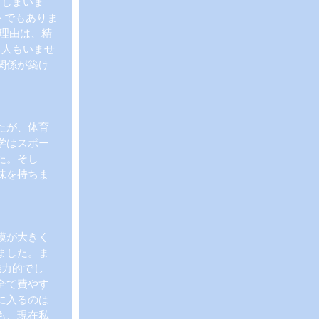
てしまいま
トでもありま
理由は、精
1人もいませ
関係が築け
たが、体育
学はスポー
た。そし
味を持ちま
模が大きく
ました。ま
魅力的でし
全て費やす
に入るのは
も、現在私