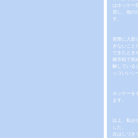
はホッケー
習し、他の
す。
実際に入部
きないこと
できたとき
横市戦で初
解している
ッコいいシ
ホッケーを
ます。
以上、私が
した。
次はしづき