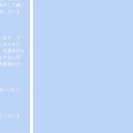
集中して練
謝していま
います。で
たまかきが
先週末のvs
を十分に理
先輩達のカ
願いいたし
うございま