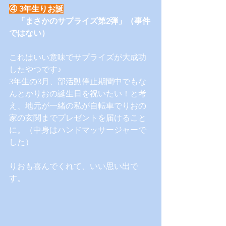
④ 3年生りお誕
　「まさかのサプライズ第2弾」（事件
ではない）
これはいい意味でサプライズが大成功
したやつです♪
3年生の3月、部活動停止期間中でもな
んとかりおの誕生日を祝いたい！と考
え、地元が一緒の私が自転車でりおの
家の玄関までプレゼントを届けること
に。（中身はハンドマッサージャーで
した）
りおも喜んでくれて、いい思い出で
す。