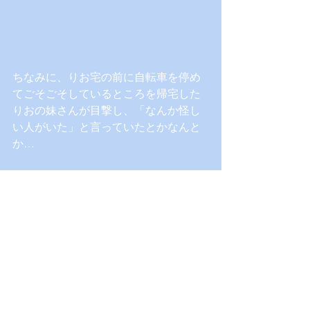
ちなみに、りお宅の前に自転車を停め
てごそごそしているところを帰宅した
りおの妹さんが目撃し、「なんか怪し
い人がいた」と言っていたとかなんと
か…
⑤ 3年生さっとん誕
　「イヤホンの行く末」事件
3年生の私の誕生日には、かねてから匂
わせをしてあったワイヤレスイヤホン
をプレゼントしてもらいました！あり
がとう😚