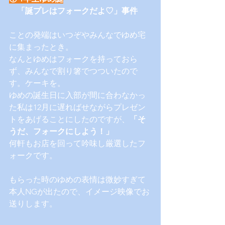
　「誕プレはフォークだよ♡」事件
ことの発端はいつぞやみんなでゆめ宅
に集まったとき。
なんとゆめはフォークを持っておら
ず、みんなで割り箸でつついたので
す。ケーキを。
ゆめの誕生日に入部が間に合わなかっ
た私は12月に遅ればせながらプレゼン
トをあげることにしたのですが、
「そ
うだ、フォークにしよう！」
何軒もお店を回って吟味し厳選したフ
ォークです。
もらった時のゆめの表情は微妙すぎて
本人NGが出たので、イメージ映像でお
送りします。