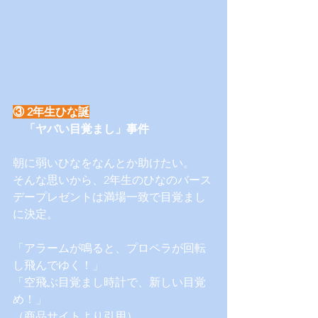
③ 2年生ひな誕
　「ヤバい目覚まし」事件
朝に弱いひなをなんとか助けたい。
そんな思いから、2年生のひなのバース
デープレゼントは満場一致で目覚まし
に決定。
「アラームが鳴ると、プロペラが回転
し飛んでゆく！」
「空飛ぶ目覚まし時計で、新しい目覚
め！」
（商品サイトより引用）