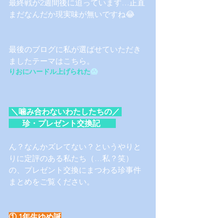
最終戦が2週間後に迫っています…正直
まだなんだか現実味が無いですね😂
最後のブログに私が選ばせていただき
ましたテーマはこちら。
りおにハードル上げられた
😱
 ＼噛み合わないわたしたちの／ 
       珍・プレゼント交換記 
ん？なんかズレてない？というやりと
りに定評のある私たち（…私？笑）
の、プレゼント交換にまつわる珍事件
まとめをご覧ください。
① 1年生ゆめ誕