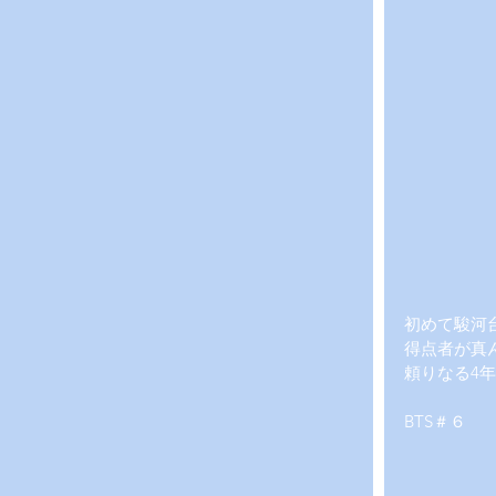
初めて駿河
得点者が真
頼りなる4
BTS＃６