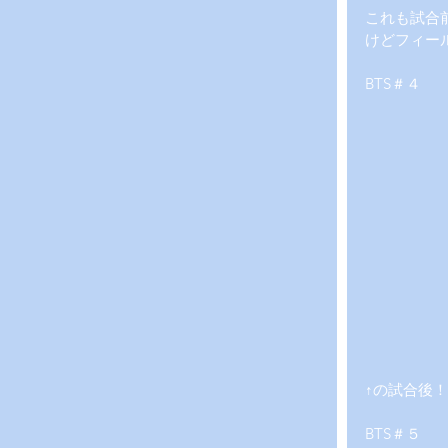
これも試合
けどフィー
BTS＃４
↑の試合後
BTS＃５