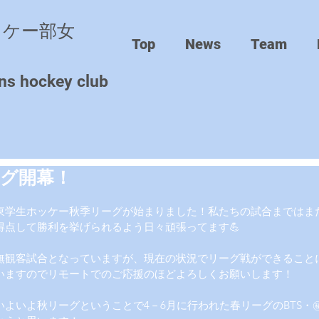
ッケー部女
Top
News
Team
ns hockey club
ーグ開幕！
東学生ホッケー秋季リーグが始まりました！私たちの試合まではま
得点して勝利を挙げられるよう日々頑張ってます💪
無観客試合となっていますが、現在の状況でリーグ戦ができること
いますのでリモートでのご応援のほどよろしくお願いします！
いよいよ秋リーグということで4－6月に行われた春リーグのBTS・