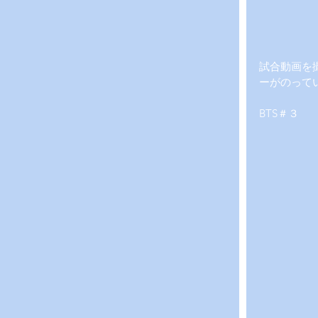
試合動画を撮
ーがのって
BTS＃３