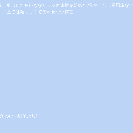
前。集合したらいきなりラジオ体操を始めた2年生。少し不思議な
ルド上では頼もしくて欠かせない存在
！かわいい後輩たち♡