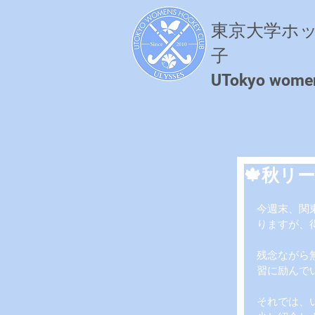
東京大学ホ
子
​UTokyo wome
🍁秋リ
今週末、関
りますが、
残念ながら
習に励んで
それでは、