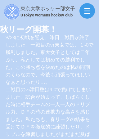
東京大学ホッケー部女子
​UTokyo womens hockey club
秋リーグ開幕！
9/23に初戦を迎え、昨日二戦目が終了
しました。一戦目のvs東女では、１-0で
勝利しました。東大女子としては二年
ぶり、私としては初めての勝利でし
た。この勝ち点を決めたのは私の同期
のくらなので、今後も頑張ってほしい
なぁと思ったり…。
二戦目のvs津田塾は4-0で負けてしまい
ました。試合が始まって、しばらくし
た時に相手チームの一人一人のドリブ
ル力、ＤＦの時の連携力な高さを感じ
ました。私たちも、春リーグの結果を
受けてＤＦを徹底的に練習したり、ド
リブルを練習しましたがまだまだ及ば