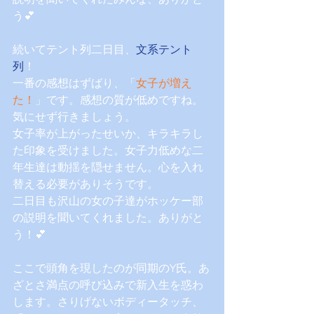
う💕
続いてテント列二日目、
文系テント
列
！
一番の感想はずばり、「
女子が増え
た！
」です。感想の質が低めですね。
気にせず行きましょう。
女子率が上がったせいか、キラキラし
た印象を受けました。女子力低めな二
年生達は動揺を隠せません。心を入れ
替える必要がありそうです。
二日目も沢山の女の子達がホッケー部
の説明を聞いてくれました。ありがと
う！💕
ここで頭角を現したのが同期のY氏。あ
ざとさ満点の呼び込みで新入生を惑わ
します。さりげないボディータッチ、