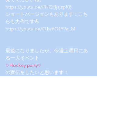
https://youtu.be/FHQHjzjzpK8
ショートバージョンもあります！こち
らも力作です💪
https://youtu.be/QTwPO1Y9e_M
最後になりましたが、今週土曜日にあ
る一大イベント
✨Hockey party✨
の宣伝をしたいと思います！
日時 4/7（土）14:30正門前集合、20:30
解散
駒場のホッケー場でホッケーやレクを
した後、下北沢のお洒落なカフェに移
動します。毎年女子が20〜30人集まる
そうなので、女子会気分で是非来てく
ださい！コスメが景品で貰えるかも😍