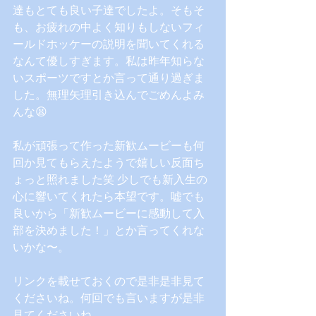
達もとても良い子達でしたよ。そもそ
も、お疲れの中よく知りもしないフィ
ールドホッケーの説明を聞いてくれる
なんて優しすぎます。私は昨年知らな
いスポーツですとか言って通り過ぎま
した。無理矢理引き込んでごめんよみ
んな😫
私が頑張って作った新歓ムービーも何
回か見てもらえたようで嬉しい反面ち
ょっと照れました笑 少しでも新入生の
心に響いてくれたら本望です。嘘でも
良いから「新歓ムービーに感動して入
部を決めました！」とか言ってくれな
いかな〜。
リンクを載せておくので是非是非見て
くださいね。何回でも言いますが是非
見てくださいね。