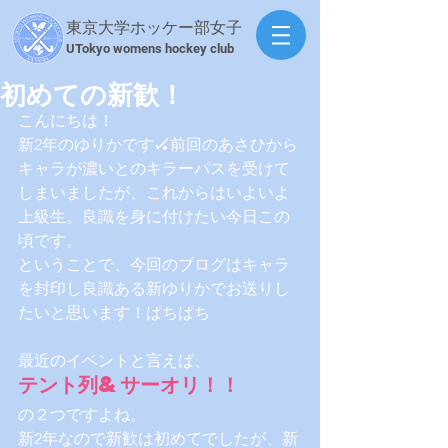
東京大学ホッケー部女子
​UTokyo womens hockey club
初めての新歓！
こんにちは！
新2年のゆりかです🏑前回のあさひから
キャラが濃いとのキラーパスを受けて
しまいましたが、これからはいよいよ
上級生。良識を身に付けたい今日この
頃です。
ということで、今回のブログはキャラ
を封印し良識ある新ゆりかでお送りし
たいと思います！ぱちぱち
最近のイベントと言えば、
テント列&サーオリ！！
の２つですよね。
新2年なので新歓は初めてでしたが、新