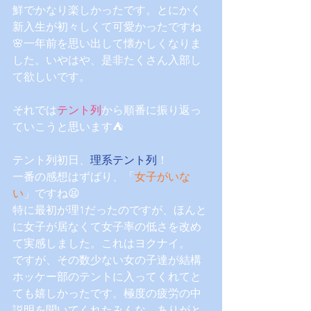
鮮でかなり楽しかったです。とにかく
新入生が初々しくて可愛かったですね
🌸一年前を思い出して懐かしくなりま
した。いやはや、是非たくさん入部し
て欲しいです。
それでは
テント列
から順番に振り返っ
ていこうと思います⛺️
テント列初日、
理系テント列
！
一番の感想はずばり、「
女子がいな
い
」ですね😫
特に最初が理1だったのですが、ほんと
に女子が居なくて女子率の低さを改め
て実感しました。これはヨクナイ。
ですが、その数少ない女の子達が結構
ホッケー部のテントに入ってくれてと
ても嬉しかったです。極度の疲労の中
説明を聞いてくれたみんな、ありがと