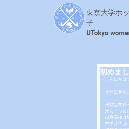
東京大学ホ
子
​UTokyo wome
初めま
こんにちは
今日は初め
科類は文科
がちょっと
出身高校は
中学時代は