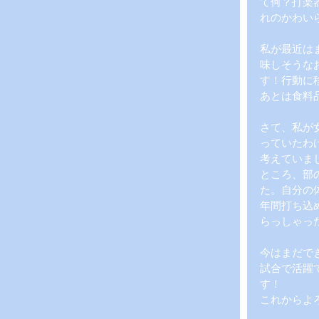
て何？打楽
れのかわい
私が最近は
味しそうな
す！行動に移
あとは食料
さて、私が
っていたわ
考えていま
ところ、部
た。自分の
年間打ち込
らっしゃっ
今はまだで
試合で活躍
す！
これからよ