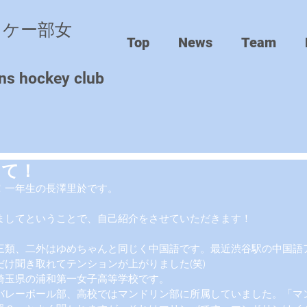
ッケー部女
Top
News
Team
ns hockey club
して！
！一年生の長澤里於です。
ましてということで、自己紹介をさせていただきます！
三類、二外はゆめちゃんと同じく中国語です。最近渋谷駅の中国語
だけ聞き取れてテンションが上がりました(笑)
埼玉県の浦和第一女子高等学校です。
バレーボール部、高校ではマンドリン部に所属していました。「マ