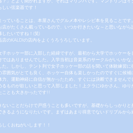
器？」とよく聞かれますが、それはマリンバです。マンドリンはイ
らしい弦楽器です！
まっていることは、本屋さんでグルメ本やレシピ本を見ることです
お店がたくさん載っているので、いつか行きたいな～と思いながら
したいですね！(笑)
品店のKALDIの店内をよくうろうろしています。
女子ホッケー部に入部した経緯ですが、最初から大学でホッケーを
けではありませんでした。入学当初は音楽系のサークルがいいかな
した。しかし、テント列で女子ホッケー部の話を聞いて体験練習に
の雰囲気がとても良く、ホッケー自体も楽しかったのですぐに候補
体力、運動神経に自信が無かったため、すぐには決断できませんで
めるものが欲しいと思って入部しました！上クラにゆかさん、ゆり
たことも大きかったです!!
きないことだらけで戸惑うことも多いですが、基礎からしっかりと
できるようになりたいです。まずはあまり得意でないドリブルから
ろしくおねがいします！！