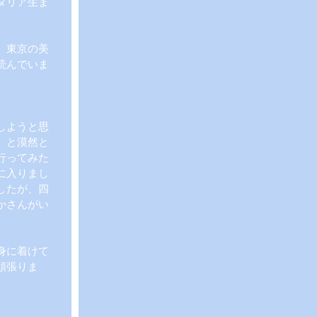
タリア生ま
。東京の美
読んでいま
しようと思
、と漠然と
行ってみた
に入りまし
したが、四
かさんがい
身に着けて
頑張りま