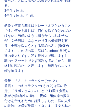
失ったことによる天パの暴走との戦いが始ま
る。
3年生：同上。
4年生：同上。引退。
解説：何事も基本はトレードオフということ
です。何かを取れば、何かを捨てなければい
けない。当然のように思うかもしれません
が、女子部はこんな当たり前の価値観を破
り、全部を得ようとする諦めの悪い(※褒め
てます。この辺の深い話はFacebook参照)人
達の集まりです。私も最後まで戦いますし、
朝のヘアセットでまず勝利を収めてから、最
終戦に臨みたいと思います。無理ならニット
帽を被ります。
最後、「３、キャラクター(その２)」。
前提：このキャラクター(その２)は私の分
身、「リボンさん」のことです(図１参照)。
私が小学4年生の時に、親戚に組体操の振り
付けを伝えるために誕生しました。私の人生
の岐路には必ず登場してきます。彼女も私と