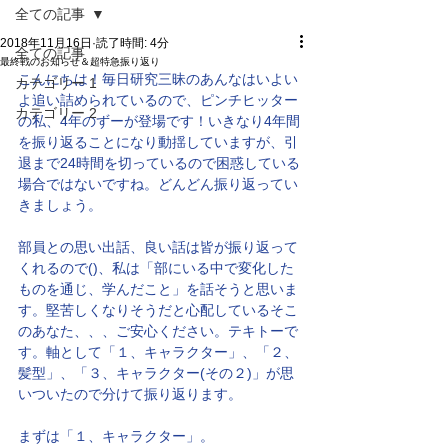
全ての記事
2018年11月16日
読了時間: 4分
全ての記事
最終戦のお知らせ＆超特急振り返り
こんにちは！毎日研究三昧のあんなはいよい
カテゴリー 1
よ追い詰められているので、ピンチヒッター
カテゴリー 2
の私、4年のずーが登場です！いきなり4年間
を振り返ることになり動揺していますが、引
退まで24時間を切っているので困惑している
場合ではないですね。どんどん振り返ってい
きましょう。
部員との思い出話、良い話は皆が振り返って
くれるので()、私は「部にいる中で変化した
ものを通じ、学んだこと」を話そうと思いま
す。堅苦しくなりそうだと心配しているそこ
のあなた、、、ご安心ください。テキトーで
す。軸として「１、キャラクター」、「２、
髪型」、「３、キャラクター(その２)」が思
いついたので分けて振り返ります。
まずは「１、キャラクター」。