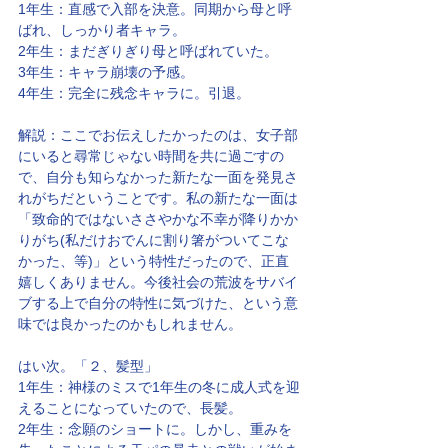
1年生：直感で入部を決意。同期から母と呼
ばれ、しっかり者キャラ。
2年生：まだぎりぎり母と呼ばれていた。
3年生：キャラ崩壊の予感。
4年生：完全に残念キャラに。引退。
解説：ここでお伝えしたかったのは、女子部
にいると尋常じゃない時間を共に過ごすの
で、自分も知らなかった新たな一面を発見さ
れがちだということです。私の新たな一面は
「致命的ではないささやかな不幸が降りかか
りがち(私だけおでんに割り箸がついてこな
かった、等)」という特性だったので、正直
嬉しくありません。今後社会の荒波をサバイ
ブする上で自分の特性に気づけた、という意
味では良かったのかもしれません。
はい次。「２、髪型」
1年生：神様のミスで1年生の冬に成人式を迎
えることになっていたので、長髪。
2年生：念願のショートに。しかし、重みを