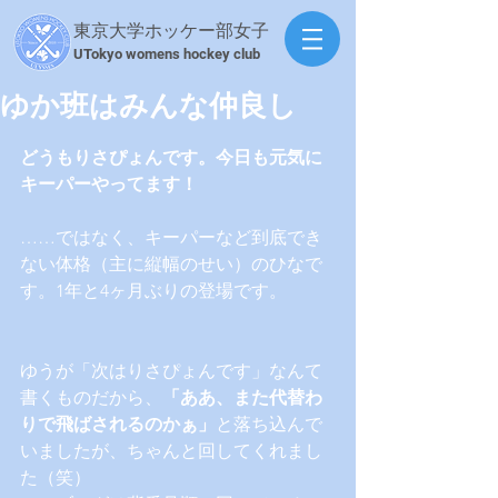
東京大学ホッケー部女子
​UTokyo womens hockey club
ゆか班はみんな仲良し
どうもりさぴょんです。今日も元気に
キーパーやってます！
……ではなく、キーパーなど到底でき
ない体格（主に縦幅のせい）のひなで
す。1年と4ヶ月ぶりの登場です。
ゆうが「次はりさぴょんです」なんて
書くものだから、
「ああ、また代替わ
りで飛ばされるのかぁ」
と落ち込んで
いましたが、ちゃんと回してくれまし
た（笑）