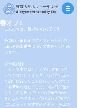
東京大学ホッケー部女子
​UTokyo womens hockey club
春オフ‼
こんにちは。新2年のなな子です。
先週の水曜日まで春オフだったので今
回はその出来事について書きたいと思
います！
①台湾旅行
　春オフ中に母と二人で台湾旅行に行
ってきました！よく考えると母と二人
で旅行に行ったことはなかったのでと
ても新鮮な感じでした。3泊4日で色々
なところを周っていたので全部紹介し
きれないのですが、今回は個人的に特
に気に入ったおすすめスポットを二つ