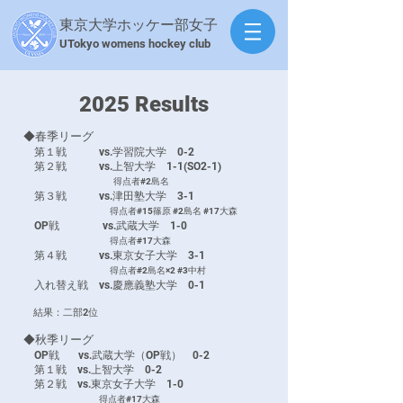
東京大学ホッケー部女子
​UTokyo womens hockey club
​2025 Results
◆春季リーグ
第１戦 vs.学習院大学 0-2
第２戦 vs.上智大学 1-1(SO2-1)
得点者#2島名
第３戦 vs.津田塾大学 3-1
得点者#15篠原 #2島名 #17大森
OP戦 vs.武蔵大学 1-0
得点者#17大森
第４戦 vs.東京女子大学 3-1
得点者#2島名×2 #3中村
入れ替え戦 vs.慶應義塾大学
0-1
結果：二部2位
◆秋季リーグ
OP戦 vs.武蔵大学（OP戦） 0-2
第１戦 vs.上智大学 0-2
第２戦 vs.東京女子大学 1-0
得点者#17大森