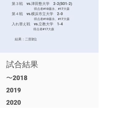
第３戦 vs.津田塾大学 2-2(SO1-2)
得点者#10藤永、#17大森
第４戦 vs.横浜市立大学 2-0
得点者#10藤永、#17大森
入れ替え戦 vs.立教大学 1-4
得点者#17大森
結果：二部2位
試合結果
〜
2018
2019
2020
2021
​2022