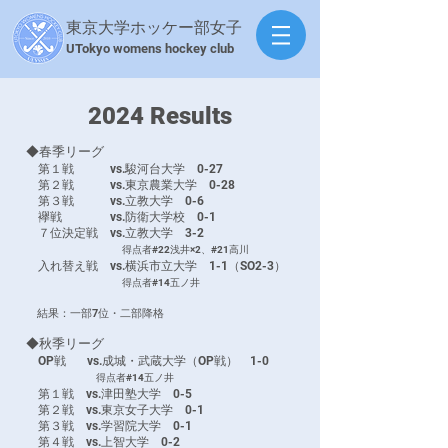
東京大学ホッケー部女子
​UTokyo womens hockey club
​2024 Results
◆春季リーグ
第１戦 vs.駿河台大学 0-27
第２戦 vs.東京農業大学 0-28
第３戦 vs.立教大学 0-6
襷戦 vs.防衛大学校 0-1
７位決定戦 vs.立教大学 3-2
得点者#22浅井×2、#21高川
入れ替え戦 vs.横浜市立大学
1-1（SO2-3）
得点者#14五ノ井
結果：一部7位・二部降格
◆秋季リーグ
OP戦 vs.成城・武蔵大学（OP戦） 1-0
得点者#14五ノ井
第１戦 vs.津田塾大学 0-5
第２戦 vs.東京女子大学 0-1
第３戦 vs.学習院大学 0-1
第４戦 vs.上智大学 0-2