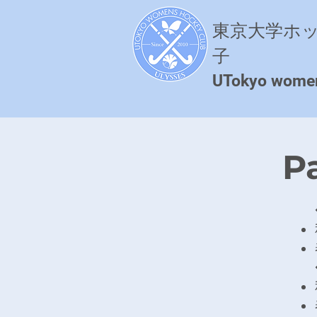
東京大学ホ
子
​UTokyo wome
P