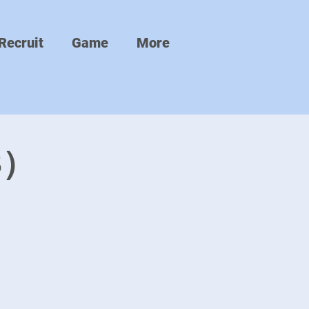
Recruit
Game
More
8）