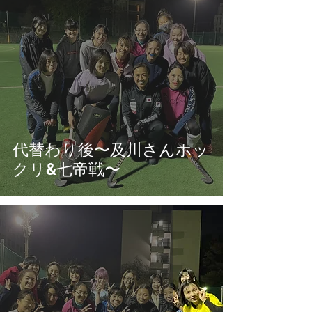
代替わり後〜及川さんホッ
クリ&七帝戦〜