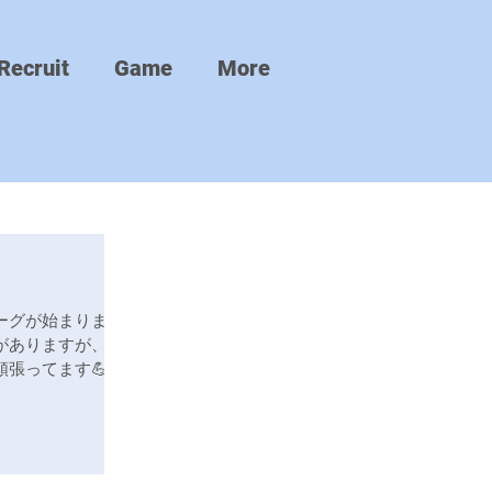
Recruit
Game
More
ーグが始まりまし
がありますが、得
張ってます💪 残
すが、現在の状況
練習に励んでいま
しくお...