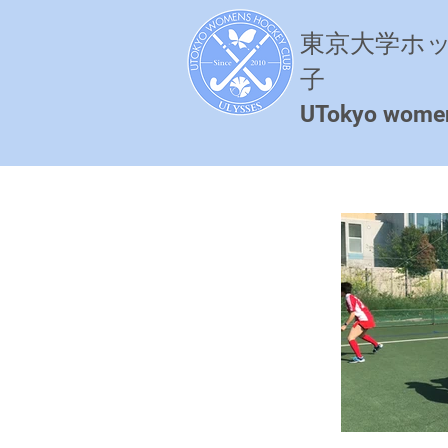
東京大学ホ
子
​UTokyo wome