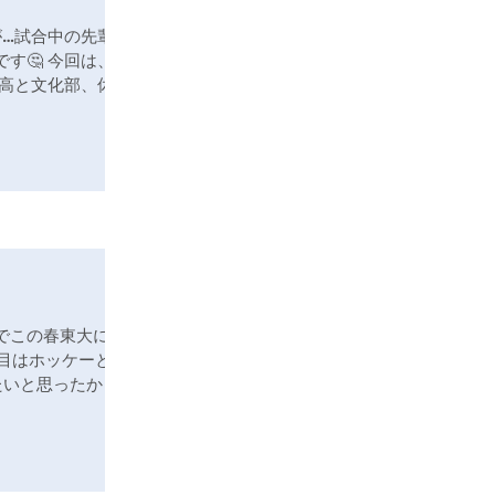
が…試合中の先輩方
す🤔 今回は、私
高と文化部、休日
でこの春東大に入
つ目はホッケーとい
たいと思ったから