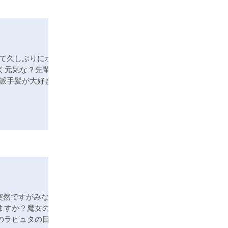
て久しぶりにホッ
く元気な？先輩方
派手髪が大好きで
と
突然ですがみなさ
ますか？魔女の宅
のラピュタの目玉