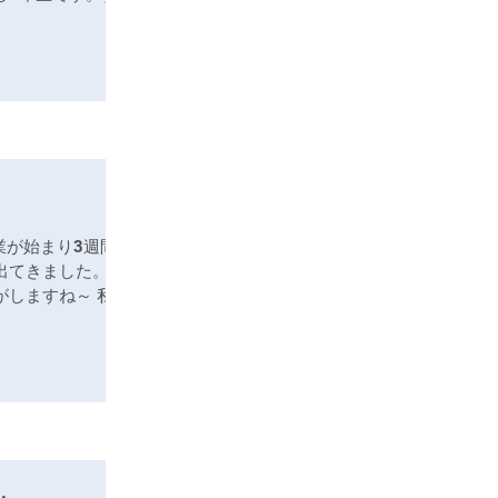
業が始まり3週間
出てきました。新
がしますね～ 私は
っとぼーっとしてい
間を間違え一時間
い...