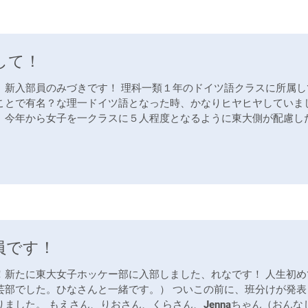
して！
、新入部員のみづきです！ 理科一類１年のドイツ語クラスに所属し
ことで有名？な理一ドイツ語となった時、かなりヒヤヒヤしていま
、今年から女子を一クラスに５人程度となるように東大側が配慮し
...
員です！
！新たに東大女子ホッケー部に入部しました、れなです！ 人生初め
芸部でした。ひなさんと一緒です。） ついこの前に、班分けが発表
りました。 もえさん、りおさん、くらさん、Jennaちゃん（おんな