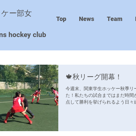
ッケー部女
Top
News
Team
ns hockey club
🍁秋リーグ開幕！
今週末、関東学生ホッケー秋季リ
た！私たちの試合まではまだ時間
点して勝利を挙げられるよう日々頑
念ながら無観客試合となっていま
でリーグ戦ができることに感謝し
すのでリモートでのご応援のほどよろ