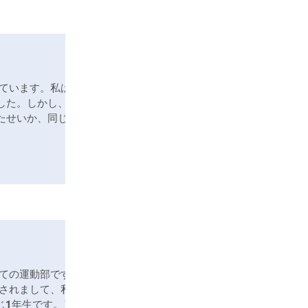
ています。私は女
した。しかし、幸
たせいか、同じク
ての運動部です！
されまして、私は
じ1年生です。）