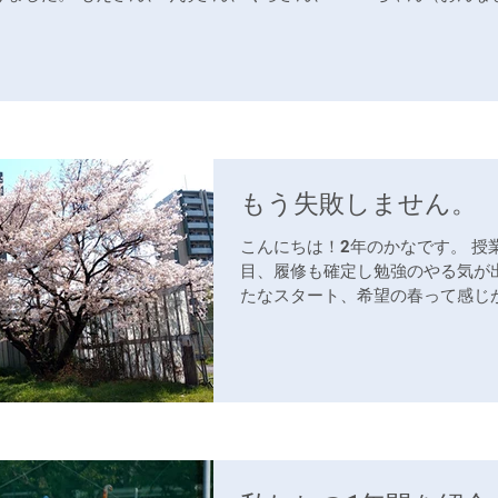
もう失敗しません。
こんにちは！2年のかなです。 授
目、履修も確定し勉強のやる気が
たなスタート、希望の春って感じ
春の暖かさのせいか最近(?)ちょ
て、この間も土曜の部活の開始時
早く駒場につき、構内の桜を楽しんで