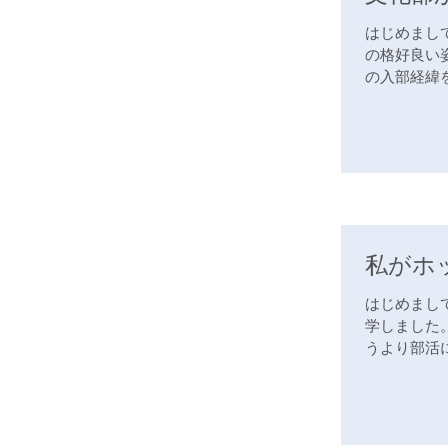
はじめまし
の格好良い
の入部経緯
は家に...
私がホ
はじめまし
学しました
うより部活
です。多くの.