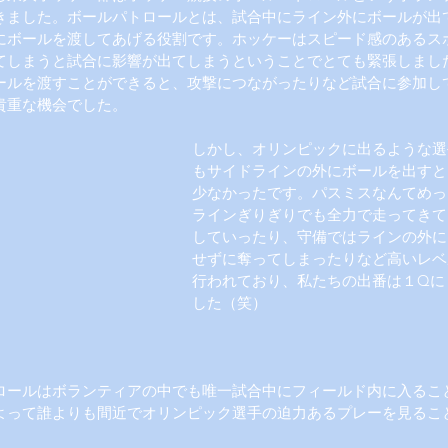
きました。ボールパトロールとは、試合中にライン外にボールが出
にボールを渡してあげる役割です。ホッケーはスピード感のあるス
てしまうと試合に影響が出てしまうということでとても緊張しまし
ールを渡すことができると、攻撃につながったりなど試合に参加し
貴重な機会でした。
しかし、オリンピックに出るような選
もサイドラインの外にボールを出すと
少なかったです。パスミスなんてめっ
ラインぎりぎりでも全力で走ってきて
していったり、守備ではラインの外に
せずに奪ってしまったりなど高いレベ
行われており、私たちの出番は１Qに
した（笑）
ロールはボランティアの中でも唯一試合中にフィールド内に入るこ
よって誰よりも間近でオリンピック選手の迫力あるプレーを見るこ