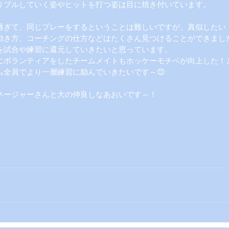
リブルしていく姿やヒットを打つ姿は目に焼き付いています。
過ぎて、同じプレーをするということは難しいですが、真似したい
動き方、コーチングの仕方などはたくさん見つけることができまし
を試合や練習に還元していきたいと思っています。
にボランティアをしたチームメイトもホッケーモチベが向上した！
ム全員でより一層練習に励んでいきたいです～😊
ネージャーさんと大の仲良しなあおいです～！