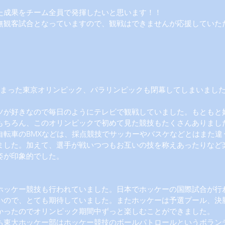
た成果をチーム全員で発揮したいと思います！！
無観客試合となっていますので、観戦はできませんが応援していた
始まった東京オリンピック、パラリンピックも閉幕してしまいまし
ツが好きなので毎日のようにテレビで観戦していました。もともと
もちろん、このオリンピックで初めて見た競技もたくさんありまし
自転車のBMXなどは、採点競技でサッカーやバスケなどとはまた違
ました。加えて、選手が戦いつつもお互いの技を称えあったりなど
姿が印象的でした。
ホッケー競技も行われていました。日本でホッケーの国際試合が行
いので、とても期待していました。またホッケーは予選プール、決
かったのでオリンピック期間中ずっと楽しむことができました。
ち東大ホッケー部はホッケー競技のボールパトロールというボラン