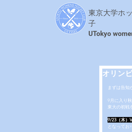
東京大学ホ
子
​UTokyo wome
オリン
まずは告知
9月に入り
東大の初戦
9/23（木）
となってお