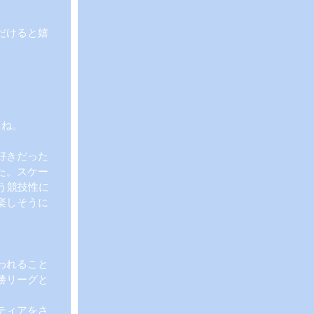
だけると嬉
たね。
好きだった
た。スケー
う競技性に
楽しそうに
われること
勝リーグと
ティアをさ