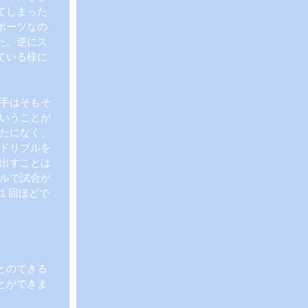
てしまった
ポーツなの
た。逆にス
ている様に
手はそもそ
いうことが
たになく、
ドリブルを
出すことは
ルで試合が
１回ほどで
とのできる
とができま