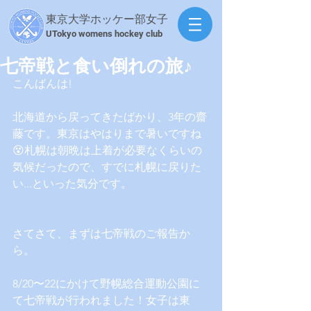
東京大学ホッケー部女子
​UTokyo womens hockey club
七帝戦と食い倒れの旅♪
こんばんは!
北海道から戻ってきたばかり、3年の齋
藤です。東京はやはりまで暑いですね
😵札幌は朝晩は上着が必要なくらいの
気候だったので、すでに札幌に戻りた
い...といった気分です。
さてさて、まずは七帝戦のご報告か
ら。
8/20〜22にかけて野幌総合運動公園に
て七帝戦が行われました！女子は東