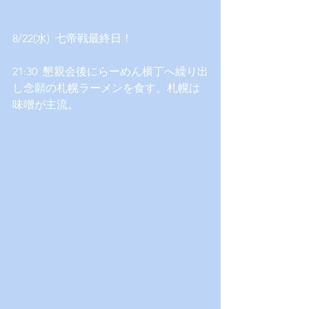
8/22(水)  七帝戦最終日！
21:30  懇親会後にらーめん横丁へ繰り出
し念願の札幌ラーメンを食す。札幌は
味噌が主流。