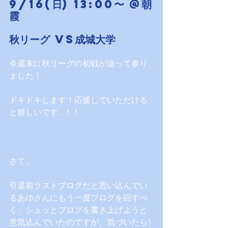
9/16(日) 13:00〜 @朝
霞
秋リーグ vs成城大学
今週末に秋リーグの初戦が迫って参り
ました！
ドキドキします！応援していただける
と嬉しいです...！！
さて、
引退前ラストブログだと思い込んでい
るあゆさんにもう一度ブログを回すべ
く、シュッとブログを書き上げようと
意気込んでいたのですが、気づいたら1