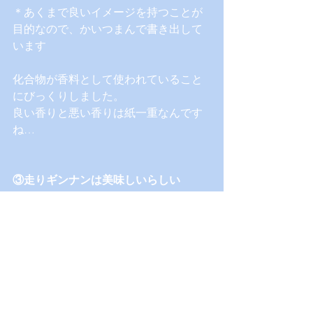
＊あくまで良いイメージを持つことが
目的なので、かいつまんで書き出して
います
化合物が香料として使われていること
にびっくりしました。
良い香りと悪い香りは紙一重なんです
ね…
③走りギンナンは美味しいらしい
良いイメージを持つ云々よりも、ギン
ナンそのものを美味しく食べられるの
が一番ですよね。
でも、茶碗蒸しに入っているギンナ
ン、実はちょっと苦手…