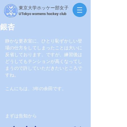
東京大学ホッケー部女子
​UTokyo womens hockey club
銀杏
静かな更衣室に、ひとり恥ずかしい登
場の仕方をしてしまったことは大いに
反省しております。ですが、練習後は
どうしてもテンションが高くなってし
まうので許していただきたいところで
すね。
こんにちは、3年の余田です。
まずは告知から