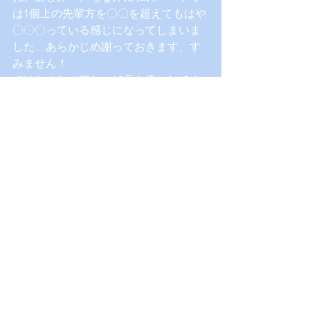
は1個上の先輩方を〇〇を超えてもはや
〇〇〇っている感じになってしまいま
した…あらかじめ謝っておきます、す
みません！
ではおのおの楽しい12月を過ごしてよ
い年を迎えましょう！（早い）
次はもう〇〇〇〇〇を始めているらし
いななおです！法学部の鑑ですね…！
私も一応同じ学部なのですが(;゜ロ゜)
コメント