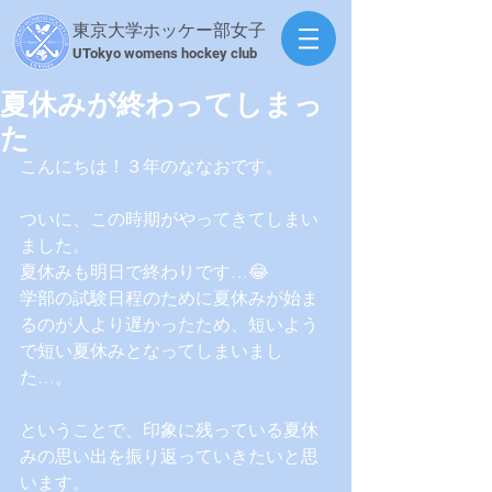
東京大学ホッケー部女子
​UTokyo womens hockey club
夏休みが終わってしまっ
た
こんにちは！３年のななおです。
ついに、この時期がやってきてしまい
ました。
夏休みも明日で終わりです…😂
学部の試験日程のために夏休みが始ま
るのが人より遅かったため、短いよう
で短い夏休みとなってしまいまし
た…。
ということで、印象に残っている夏休
みの思い出を振り返っていきたいと思
います。