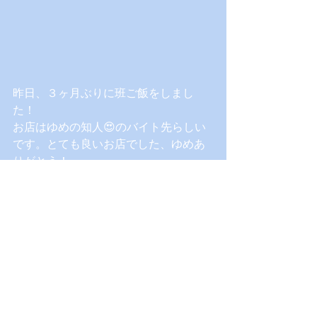
昨日、３ヶ月ぶりに班ご飯をしまし
た！
お店はゆめの知人😍のバイト先らしい
です。とても良いお店でした、ゆめあ
りがとう！
食べているのは直径３２センチのピザ
です！(大きかった…😵)
久しぶりの班ご飯ということもあっ
て、会話に花が咲きました。そして、
７月誕生日のもえと、８月誕生日のあ
りさの誕生日をお祝いしました！
だいぶ遅くなってごめんね…