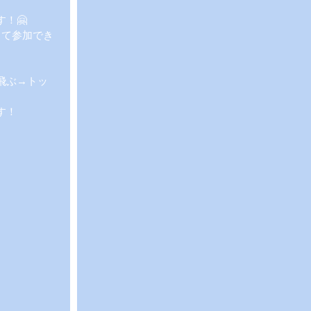
！🤗
くて参加でき
飛ぶ→トッ
す！