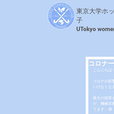
東京大学ホ
子
​UTokyo wome
コロナ
こんにちは
コロナの影
いけなくな
東大の授業
が、機械音
てます…😅