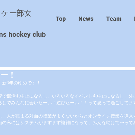
ッケー部女
Top
News
Team
ns hockey club
ーー！
！新3年のゆめです！
響で部活も中止になるし、いろいろなイベントも中止になるし、外
るしでみんなに会いたーい！遊びたーい！！って思って過ごしてま
も、人が集まる対面の授業がよくないからとオンライン授業を導入
痴の私にはシステムがますます複雑になって、みんな助けて〜って