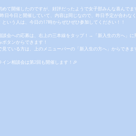
初めて開催したのですが、好評だったようで女子部みんな喜んでます
は昨日今日と開催していて、内容は同じなので、昨日予定が合わな
！という人は、今日の17時からぜひぜひ参加してください！！
相談会への応募は、右上の三本線をタップ！→「新入生の方へ」に
みボタンからできます！
で見ている方は、上のメニューバーの「新入生の方へ」からできま
ライン相談会は第2回も開催します！🎉