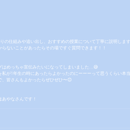
振りの仕組みや追い出し、おすすめの授業について丁寧に説明しま
からないことがあったらその場ですぐ質問できます！！
グはめっちゃ宣伝みたいになってしまいました…😅
を私が1年生の時にあったらよかったのにーーーって思うくらい本
で、皆さんもよかったらぜひぜひ〜😊
はあやなさんです！